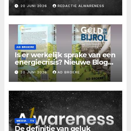
20 JUNI 2026
REDACTIE ALWARENESS
AD BROERE
Is er werkelijk sprake van een
energiecrisis? Nieuwe Blog
Ad Broere
20 JUNI 2026
AD BROERE
MEDIA
TV
De definitie van geluk