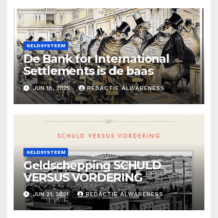
GELDSYSTEEM
De Bank for International
Settlements is de baas
JUN 18, 2025
REDACTIE ALWARENESS
GELDSYSTEEM
Geldschepping SCHULD
VERSUS VORDERING
JUN 21, 2021
REDACTIE ALWARENESS