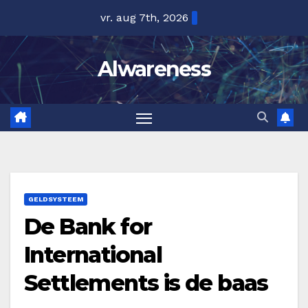
Ga
vr. aug 7th, 2026
naar
de
Alwareness
inhoud
GELDSYSTEEM
De Bank for
International
Settlements is de baas