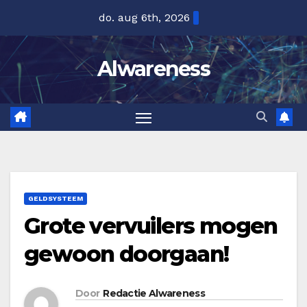
Ga
do. aug 6th, 2026
naar
de
Alwareness
inhoud
GELDSYSTEEM
Grote vervuilers mogen
gewoon doorgaan!
Door
Redactie Alwareness