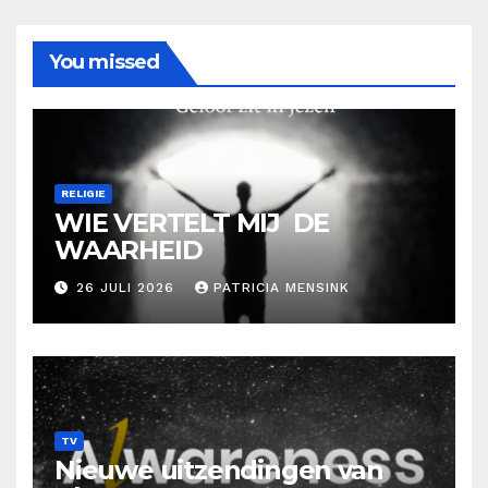
You missed
RELIGIE
WIE VERTELT MIJ DE
WAARHEID
26 JULI 2026
PATRICIA MENSINK
TV
Nieuwe uitzendingen van