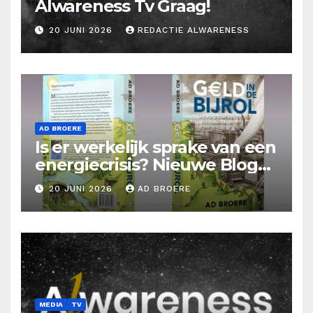
Alwareness Tv Graag!
20 JUNI 2026
REDACTIE ALWARENESS
AD BROERE
Is er werkelijk sprake van een
energiecrisis? Nieuwe Blog
Ad Broere
20 JUNI 2026
AD BROERE
MEDIA
TV