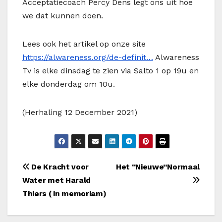
Acceptatiecoach Percy Dens legt ons uit hoe
we dat kunnen doen.
Lees ook het artikel op onze site
https://alwareness.org/de-definit…
Alwareness
Tv is elke dinsdag te zien via Salto 1 op 19u en
elke donderdag om 10u.
(Herhaling 12 December 2021)
Bericht
De Kracht voor
Het “Nieuwe”Normaal
Water met Harald
navigatie
Thiers ( in memoriam)