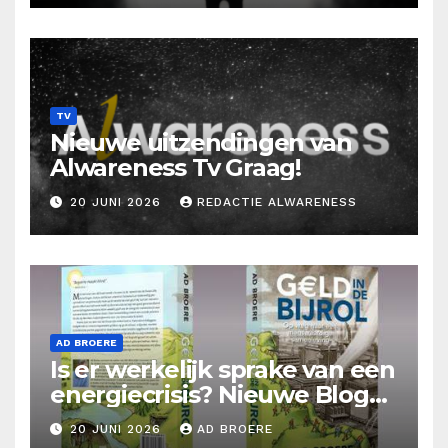
TV
Nieuwe uitzendingen van
Alwareness Tv Graag!
20 JUNI 2026
REDACTIE ALWARENESS
AD BROERE
Is er werkelijk sprake van een
energiecrisis? Nieuwe Blog
Ad Broere
20 JUNI 2026
AD BROERE