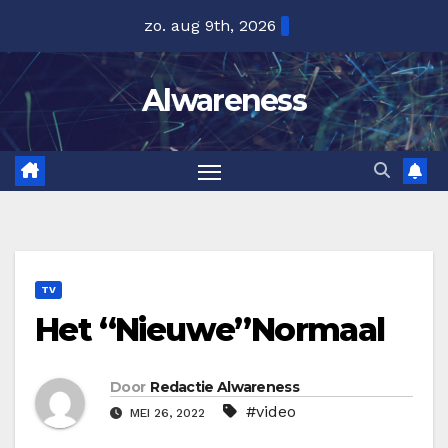
Ga
zo. aug 9th, 2026
naar
de
Alwareness
inhoud
TV
Het “Nieuwe”Normaal
Door
Redactie Alwareness
#video
MEI 26, 2022