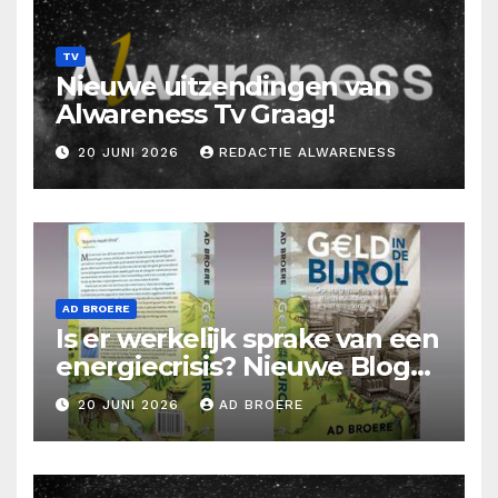
TV
Nieuwe uitzendingen van
Alwareness Tv Graag!
20 JUNI 2026
REDACTIE ALWARENESS
AD BROERE
Is er werkelijk sprake van een
energiecrisis? Nieuwe Blog
Ad Broere
20 JUNI 2026
AD BROERE