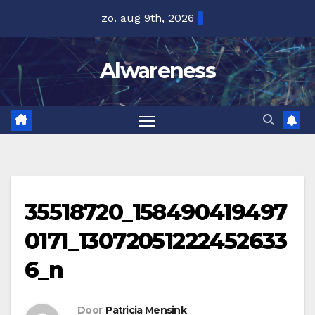
Ga
zo. aug 9th, 2026
naar
de
Alwareness
inhoud
35518720_158490419497
0171_13072051222452633
6_n
Door
Patricia Mensink