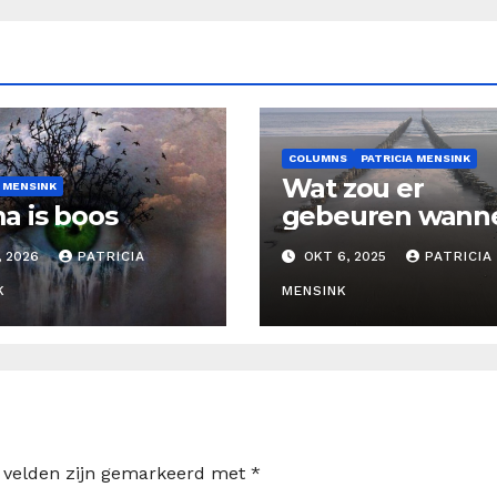
COLUMNS
PATRICIA MENSINK
Wat zou er
A MENSINK
 is boos
gebeuren wann
wij de angst om 
, 2026
PATRICIA
OKT 6, 2025
PATRICIA
sterven loslaten
K
MENSINK
e velden zijn gemarkeerd met
*