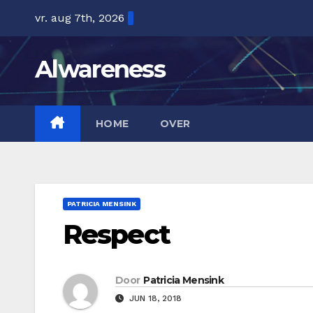
Ga
vr. aug 7th, 2026
naar
de
Alwareness
inhoud
HOME
OVER
PATRICIA MENSINK
Respect
Door
Patricia Mensink
JUN 18, 2018