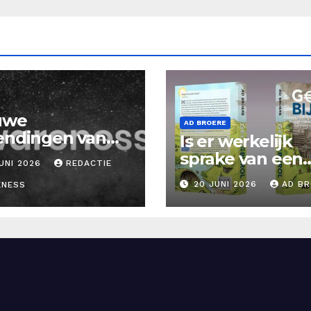
uwe
AD BROERE
endingen van
Is er werkelijk
areness Tv
sprake van een
UNI 2026
REDACTIE
g!
energiecrisis?
20 JUNI 2026
AD B
ENESS
Nieuwe Blog A
Broere