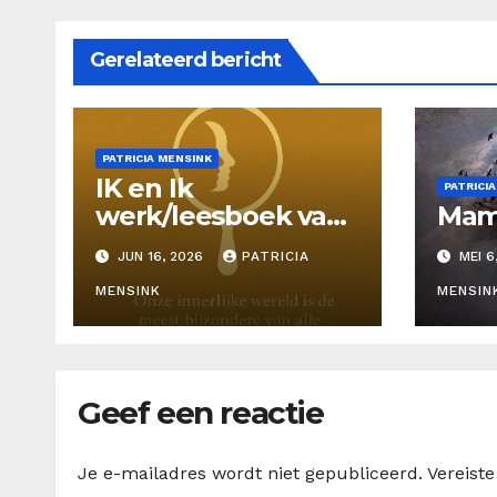
Gerelateerd bericht
PATRICIA MENSINK
IK en Ik
PATRICI
werk/leesboek van
Mama
Patricia Mensink
JUN 16, 2026
PATRICIA
MEI 6
MENSINK
MENSIN
Geef een reactie
Je e-mailadres wordt niet gepubliceerd.
Vereist