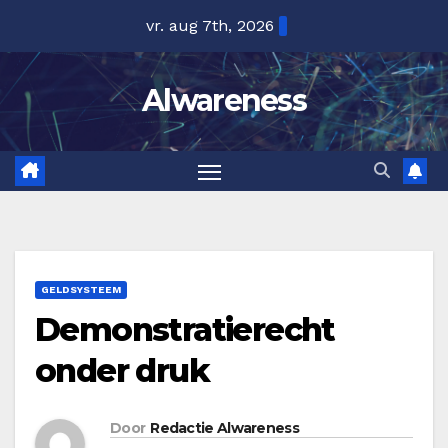
Ga
vr. aug 7th, 2026
naar
de
Alwareness
inhoud
GELDSYSTEEM
Demonstratierecht
onder druk
Door
Redactie Alwareness