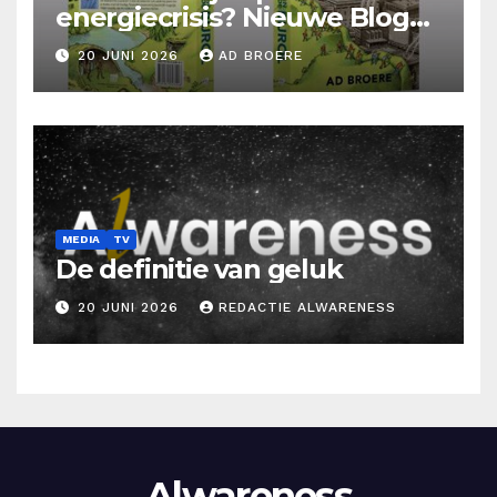
energiecrisis? Nieuwe Blog
Ad Broere
20 JUNI 2026
AD BROERE
MEDIA
TV
De definitie van geluk
20 JUNI 2026
REDACTIE ALWARENESS
Alwareness