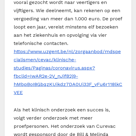
vooral gezocht wordt naar veertigers en
vijftigers. Wie deelneemt, kan rekenen op een
vergoeding van meer dan 1.000 euro. De proef
loopt een jaar, vereist minstens elf bezoeken
aan het ziekenhuis en opvolging via vier
telefonische contacten.
https://www.uzgent.be/nl/zorgaanbod/mdspe
cialismen/cevac/klinische-
studies/Paginas/coronavirus.aspx?
fbclid=IwAR2e-2V_nJifB2j9-
hMbpBoI8GbqzKUikdz7DA0Ui33F_vFu6r118lkC
VEE
Als het klinisch onderzoek een succes is,
volgt verder onderzoek met meer
proefpersonen. Het onderzoek van Curevac
wordt gesponsord door de Bill & Melinda