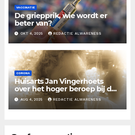
VACCINATIE
De griepprik, wie wordt er
beter van?
OKT 4, 2025
REDACTIE ALWARENESS
CORONA
Huisarts Jan Vingerhoets
over het hoger beroep bij de
Raad van State
AUG 4, 2025
REDACTIE ALWARENESS