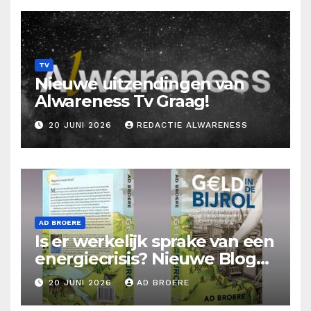
TV
Nieuwe uitzendingen van
Alwareness Tv Graag!
20 JUNI 2026
REDACTIE ALWARENESS
AD BROERE
Is er werkelijk sprake van een
energiecrisis? Nieuwe Blog
Ad Broere
20 JUNI 2026
AD BROERE