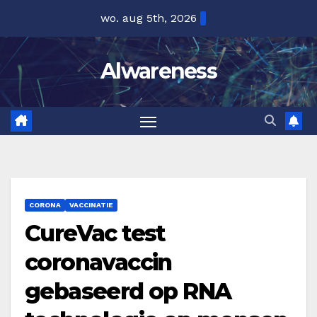
Ga
wo. aug 5th, 2026
naar
de
Alwareness
inhoud
CORONA
VACCINATIE
CureVac test
coronavaccin
gebaseerd op RNA