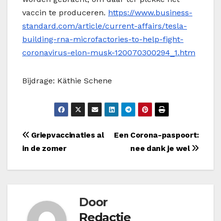
vaccin te produceren.
https://www.business-
standard.com/article/current-affairs/tesla-
building-rna-microfactories-to-help-fight-
coronavirus-elon-musk-120070300294_1.htm
Bijdrage: Käthie Schene
Bericht
Griepvaccinaties al
Een Corona-paspoort:
in de zomer
nee dank je wel
navigatie
Door
Redactie