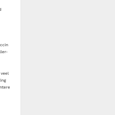
d
accin
ler-
veel
ting
ntere