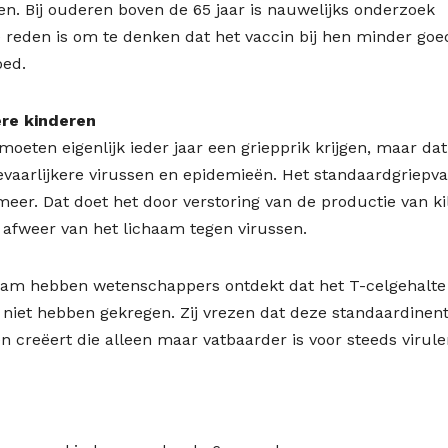
en. Bij ouderen boven de 65 jaar is nauwelijks onderzoek
le reden is om te denken dat het vaccin bij hen minder goe
oed.
ere kinderen
en eigenlijk ieder jaar een griepprik krijgen, maar dat
evaarlijkere virussen en epidemieën. Het standaardgriepv
. Dat doet het door verstoring van de productie van kil
e afweer van het lichaam tegen virussen.
am hebben wetenschappers ontdekt dat het T-celgehalte 
ik niet hebben gekregen. Zij vrezen dat deze standaardinen
n creëert die alleen maar vatbaarder is voor steeds virule