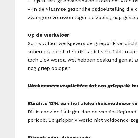
– Bijsluiters griepvaccins ontraden het vacc
– In de Vlaamse gezondheidsdoelstelling die da
zwangere vrouwen tegen seizoensgriep gevacc
Op de werkvloer
Soms willen werkgevers de griepprik verplicht
schemergebied: de prik is niet verplicht, maar
toch ziek wordt. Wel hebben deskundigen al 
nog griep oplopen.
Werknemers verplichten tot een griepprik is 
Slechts 13% van het ziekenhuismedewerkers
Dit is aanzienlijk lager dan de vaccinatiegraa
periode. De griepprik werkt niet voldoende ze
Bijwerkingen griepvaccin: