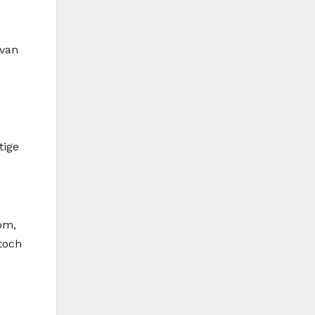
 van
tige
om,
 toch