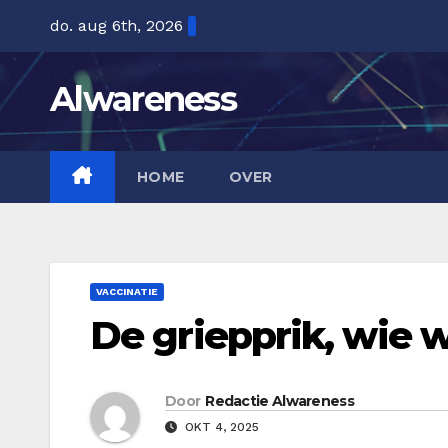
Ga
do. aug 6th, 2026
naar
de
Alwareness
inhoud
HOME
OVER
VACCINATIE
De griepprik, wie w
Door
Redactie Alwareness
OKT 4, 2025