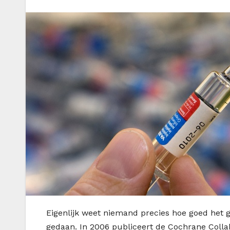
E
igenlijk weet niemand precies hoe goed het g
gedaan. In 2006 publiceert de Cochrane Collab