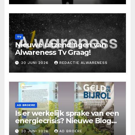
TV
Nieuwe uitzendingen van
Alwareness Tv Graag!
20 JUNI 2026
REDACTIE ALWARENESS
AD BROERE
Is er werkelijk sprake van een
energiecrisis? Nieuwe Blog
Ad Broere
20 JUNI 2026
AD BROERE