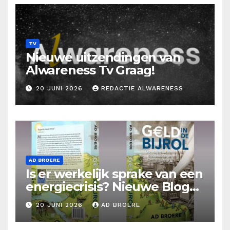
TV
Nieuwe uitzendingen van
Alwareness Tv Graag!
20 JUNI 2026
REDACTIE ALWARENESS
AD BROERE
Is er werkelijk sprake van een
energiecrisis? Nieuwe Blog
Ad Broere
20 JUNI 2026
AD BROERE