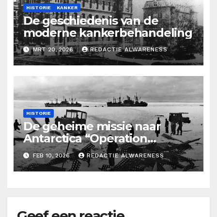
HISTORIE
KANKER
De geschiedenis van de
moderne kankerbehandeling
MRT 20, 2026
REDACTIE ALWARENESS
HISTORIE
De geheime missie naar
Antarctica “Operation
Highjump’
FEB 10, 2026
REDACTIE ALWARENESS
Geef een reactie