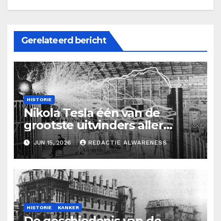
Gerelateerd bericht
HISTORIE
Nikola Tesla één van de
grootste uitvinders aller
tijden.
JUN 15, 2026
REDACTIE ALWARENESS
HISTORIE
KANKER
De geschiedenis van de