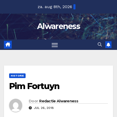
Ga
za. aug 8th, 2026
naar
de
Alwareness
inhoud
HISTORIE
Pim Fortuyn
Door
Redactie Alwareness
JUL 26, 2018