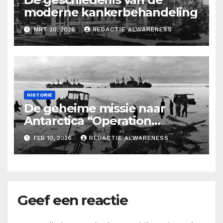
moderne kankerbehandeling
MRT 20, 2026
REDACTIE ALWARENESS
HISTORIE
De geheime missie naar
Antarctica “Operation
Highjump’
FEB 10, 2026
REDACTIE ALWARENESS
Geef een reactie