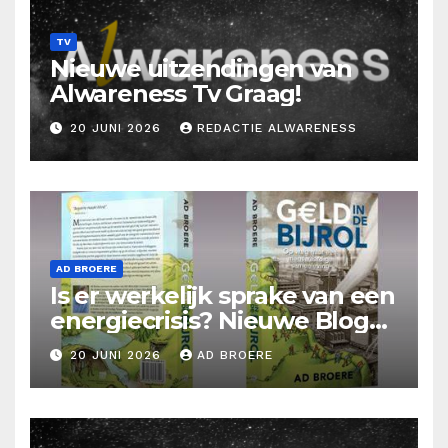
TV
Nieuwe uitzendingen van
Alwareness Tv Graag!
20 JUNI 2026
REDACTIE ALWARENESS
AD BROERE
Is er werkelijk sprake van een
energiecrisis? Nieuwe Blog
Ad Broere
20 JUNI 2026
AD BROERE