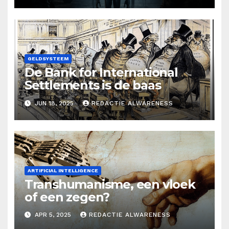
GELDSYSTEEM
De Bank for International
Settlements is de baas
JUN 18, 2025
REDACTIE ALWARENESS
ARTIFICIAL INTELLIGENCE
Transhumanisme, een vloek
of een zegen?
APR 5, 2025
REDACTIE ALWARENESS