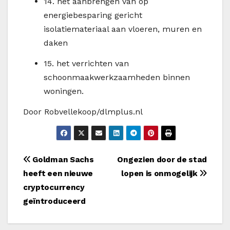
14.
het aanbrengen van op
energiebesparing gericht
isolatiemateriaal aan vloeren, muren en
daken
15.
het verrichten van
schoonmaakwerkzaamheden binnen
woningen.
Door Robvellekoop/dlmplus.nl
Bericht
Goldman Sachs
Ongezien door de stad
heeft een nieuwe
lopen is onmogelijk
navigatie
cryptocurrency
geïntroduceerd