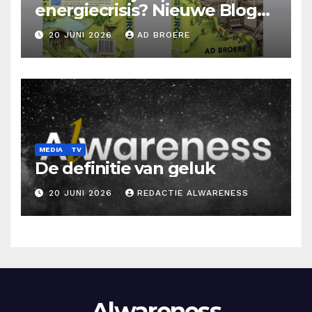
energiecrisis? Nieuwe Blog
Ad Broere
20 JUNI 2026
AD BROERE
MEDIA
TV
De definitie van geluk
20 JUNI 2026
REDACTIE ALWARENESS
Alwareness