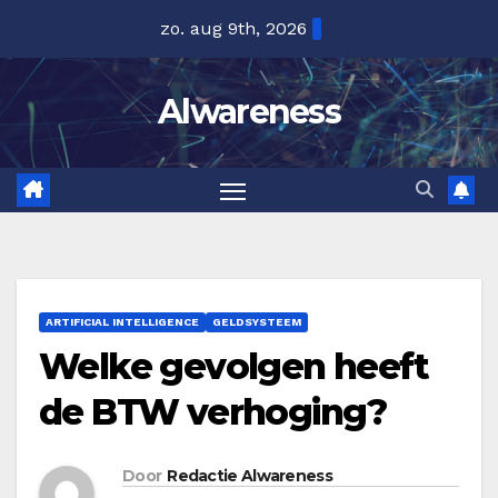
Ga
zo. aug 9th, 2026
naar
de
Alwareness
inhoud
ARTIFICIAL INTELLIGENCE
GELDSYSTEEM
Welke gevolgen heeft
de BTW verhoging?
Door
Redactie Alwareness