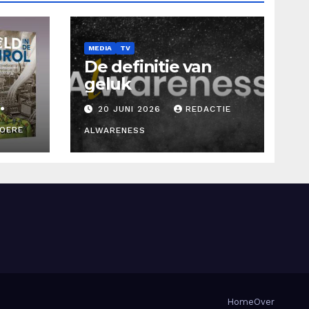
MEDIA
TV
De definitie van
geluk
20 JUNI 2026
REDACTIE
ROERE
ALWARENESS
d
Home
Over