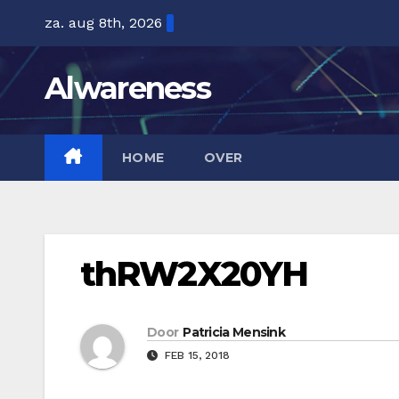
Ga
za. aug 8th, 2026
naar
de
Alwareness
inhoud
HOME
OVER
thRW2X20YH
Door
Patricia Mensink
FEB 15, 2018