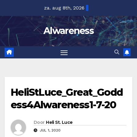
Ga
za. aug 8th, 2026
naar
de
Alwareness
inhoud
HeliStLuce_Great_Godd
ess4Alwareness1-7-20
Door
Heli St. Luce
JUL 1, 2020