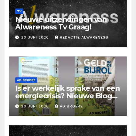
TV
Nieuwe uitzendingen van
Alwareness Tv Graag!
20 JUNI 2026
REDACTIE ALWARENESS
AD BROERE
Is er werkelijk sprake van een
energiecrisis? Nieuwe Blog
Ad Broere
20 JUNI 2026
AD BROERE