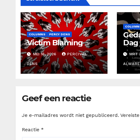
COLUMN
Geda
COLUMNS
PERCY DENS
Victim Blaming
Dag
MEI 16, 2026
PERCIVAL
MRT 3
DENS
ALWARE
Geef een reactie
Je e-mailadres wordt niet gepubliceerd.
Vereist
Reactie
*