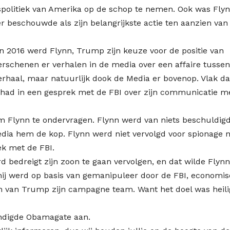
dspolitiek van Amerika op de schop te nemen. Ook was Fly
r beschouwde als zijn belangrijkste actie ten aanzien van 
n 2016 werd Flynn, Trump zijn keuze voor de positie van
erschenen er verhalen in de media over een affaire tussen
erhaal, maar natuurlijk dook de Media er bovenop. Vlak d
 had in een gesprek met de FBI over zijn communicatie m
m Flynn te ondervragen. Flynn werd van niets beschuldig
edia hem de kop. Flynn werd niet vervolgd voor spionage 
ek met de FBI.
rd bedreigt zijn zoon te gaan vervolgen, en dat wilde Flynn
ij werd op basis van gemanipuleer door de FBI, economi
en van Trump zijn campagne team. Want het doel was heili
ndigde Obamagate aan.