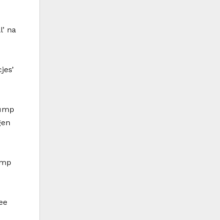
l’ na
jes’
rump
gen
ump
ee