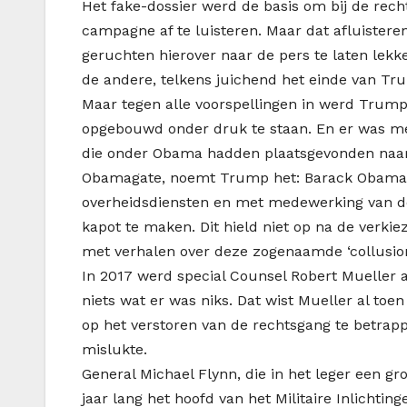
Het fake-dossier werd de basis om bij de re
campagne af te luisteren. Maar dat afluisteren
geruchten hierover naar de pers te laten lekk
de andere, telkens juichend het einde van T
Maar tegen alle voorspellingen in werd Tru
opgebouwd onder druk te staan. En er was meer
die onder Obama hadden plaatsgevonden naa
Obamagate, noemt Trump het: Barack Obama, 
overheidsdiensten en met medewerking van d
kapot te maken. Dit hield niet op na de verki
met verhalen over deze zogenaamde ‘collusion
In 2017 werd special Counsel Robert Mueller a
niets wat er was niks. Dat wist Mueller al toe
op het verstoren van de rechtsgang te betrapp
mislukte.
General Michael Flynn, die in het leger een 
jaar lang het hoofd van het Militaire Inlicht