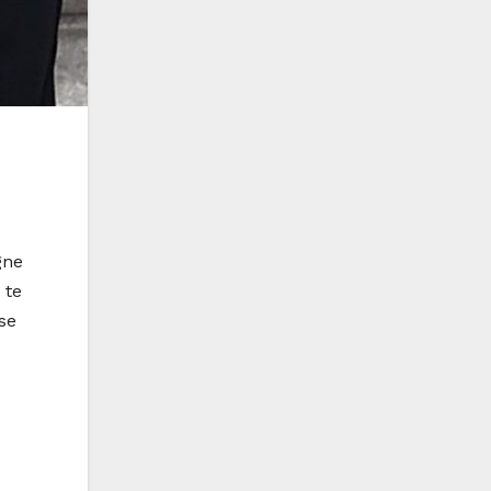
gne
 te
se