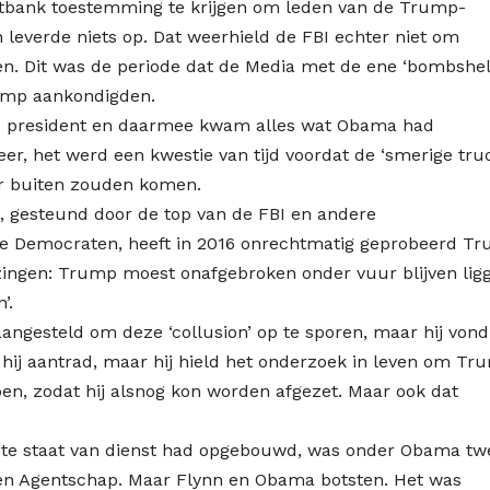
chtbank toestemming te krijgen om leden van de Trump-
 leverde niets op. Dat weerhield de FBI echter niet om
en. Dit was de periode dat de Media met de ene ‘bombshel
rump aankondigden.
mp president en daarmee kwam alles wat Obama had
, het werd een kwestie van tijd voordat de ‘smerige truc
r buiten zouden komen.
gesteund door de top van de FBI en andere
e Democraten, heeft in 2016 onrechtmatig geprobeerd T
ezingen: Trump moest onafgebroken onder vuur blijven lig
’.
angesteld om deze ‘collusion’ op te sporen, maar hij vond
n hij aantrad, maar hij hield het onderzoek in leven om Tr
en, zodat hij alsnog kon worden afgezet. Maar ook dat
grote staat van dienst had opgebouwd, was onder Obama tw
ingen Agentschap. Maar Flynn en Obama botsten. Het was