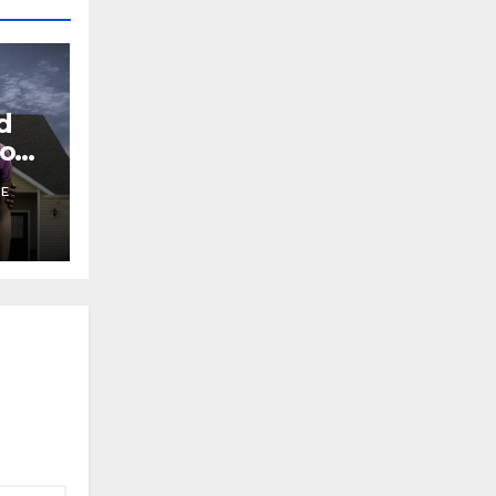
d
oom
IE