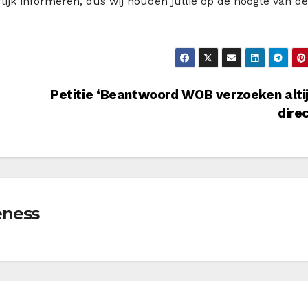
lijk informeren, dus wij houden jullie op de hoogte van de
Petitie ‘Beantwoord WOB verzoeken alti
dire
eness