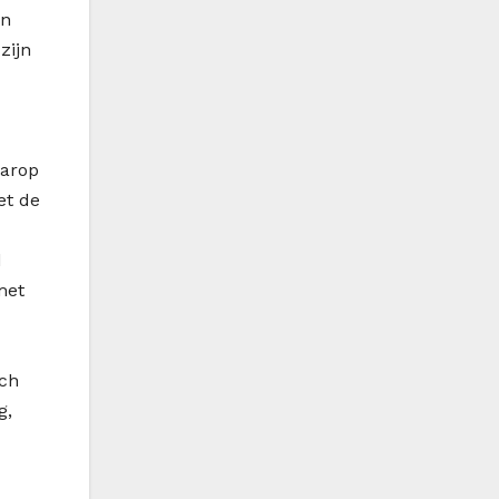
nn
zijn
aarop
et de
d
met
sch
g,