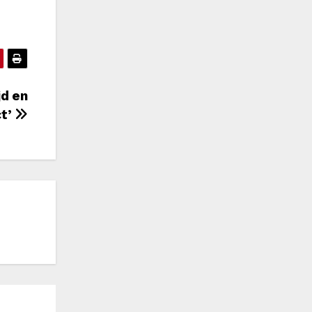
jd en
ct’