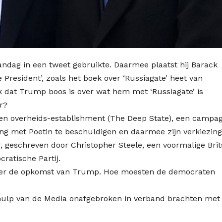
dag in een tweet gebruikte. Daarmee plaatst hij Barack
President’, zoals het boek over ‘Russiagate’ heet van
jk dat Trump boos is over wat hem met ‘Russiagate’ is
r?
e en overheids-establishment (The Deep State), een campa
 met Poetin te beschuldigen en daarmee zijn verkiezing
, geschreven door Christopher Steele, een voormalige Brit
ratische Partij.
ver de opkomst van Trump. Hoe moesten de democraten
hulp van de Media onafgebroken in verband brachten met