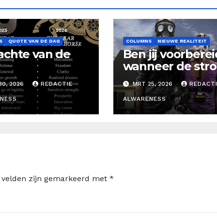
S
QUOTE VAN DE DAG
COLUMNS
NIEUWE REALITEIT
chte van de
Ben jij voorberei
wanneer de str
uitvalt?
0, 2026
REDACTIE
MRT 25, 2026
REDACT
NESS
ALWARENESS
e velden zijn gemarkeerd met
*