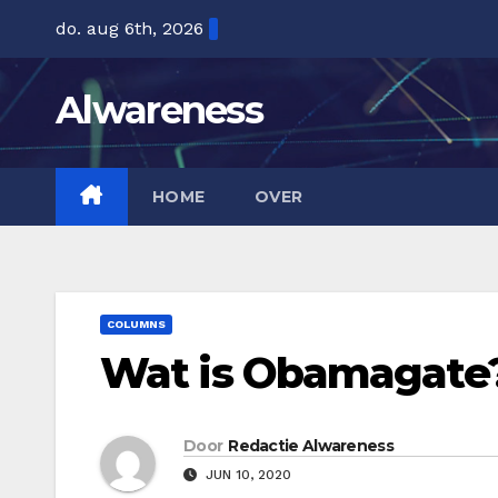
Ga
do. aug 6th, 2026
naar
de
Alwareness
inhoud
HOME
OVER
COLUMNS
Wat is Obamagate
Door
Redactie Alwareness
JUN 10, 2020