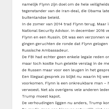
namelijk Flynn zijn doel om de hele veilighei
tegenstander van de Iran-deal, die Obama late
buitenlandse beleid.
In de zomer van 2014 trad Flynn terug. Maar i
National Security Advisor. In december 2016 v
Flynn en een Russin. Dit was een verzonnen v
gingen geruchten de ronde dat Flynn gelogen
Russische Ambassadeur.
De FBI had echter geen enkele legale reden o
maar toch kostte hun gelekte verslag in de m
de Russen maar voor een leugen in het gespr
Een illegaal gesprek zo blijkt nu waarin hij we
voorkomen. Flynn is een onkreukbare man – h
verwoest. Net als overigens vele anderen led
Trump moest kapot.
De verhoudingen liggen nu anders, Trump ko