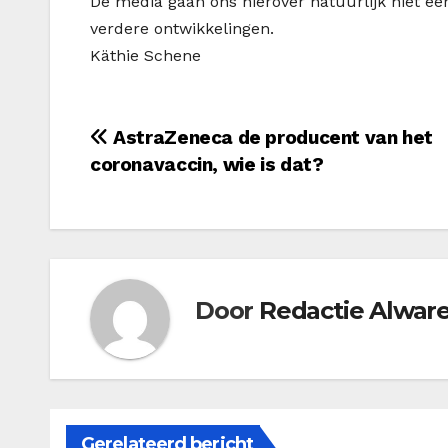
De media gaan ons hierover natuurlijk niet eer
verdere ontwikkelingen.
Käthie Schene
Bericht
AstraZeneca de producent van het
coronavaccin, wie is dat?
navigatie
Door
Redactie Alwar
Gerelateerd bericht