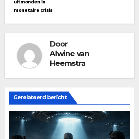
uitmonden in
navigatie
monetaire crisis
Door
Alwine van
Heemstra
Gerelateerd bericht