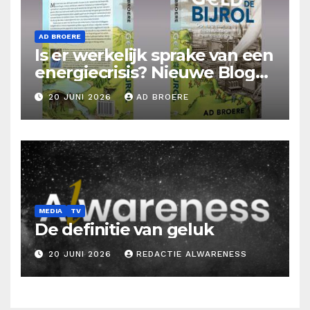
AD BROERE
Is er werkelijk sprake van een
energiecrisis? Nieuwe Blog
Ad Broere
20 JUNI 2026
AD BROERE
MEDIA
TV
De definitie van geluk
20 JUNI 2026
REDACTIE ALWARENESS