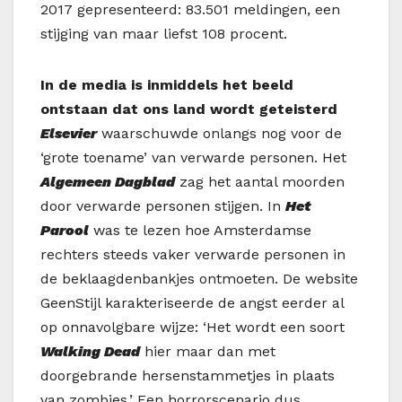
2017 gepresenteerd: 83.501 meldingen, een
stijging van maar liefst 108 procent.
In de media is inmiddels het beeld
ontstaan dat ons land wordt geteisterd
Elsevier
waarschuwde onlangs nog voor de
‘grote toename’ van verwarde personen. Het
Algemeen Dagblad
zag het aantal moorden
door verwarde personen stijgen. In
Het
Parool
was te lezen hoe Amsterdamse
rechters steeds vaker verwarde personen in
de beklaagdenbankjes ontmoeten. De website
GeenStijl karakteriseerde de angst eerder al
op onnavolgbare wijze: ‘Het wordt een soort
Walking Dead
hier maar dan met
doorgebrande hersenstammetjes in plaats
van zombies.’ Een horrorscenario dus.