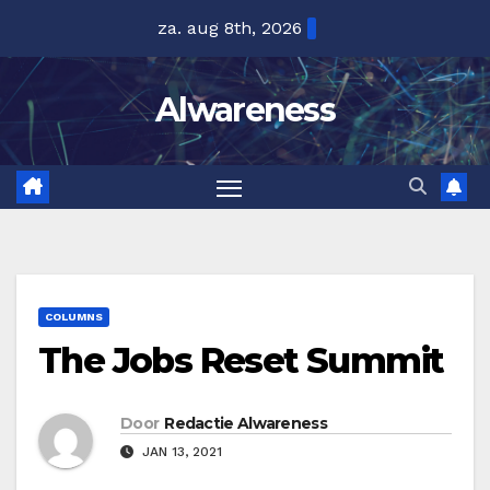
Ga
za. aug 8th, 2026
naar
de
Alwareness
inhoud
COLUMNS
The Jobs Reset Summit
Door
Redactie Alwareness
JAN 13, 2021