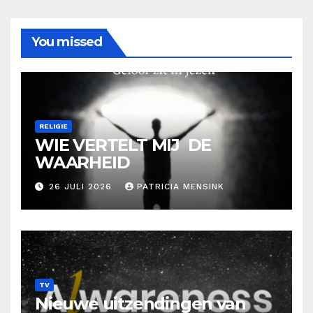
You missed
RELIGIE
WIE VERTELT MIJ DE
WAARHEID
26 JULI 2026
PATRICIA MENSINK
TV
Nieuwe uitzendingen van