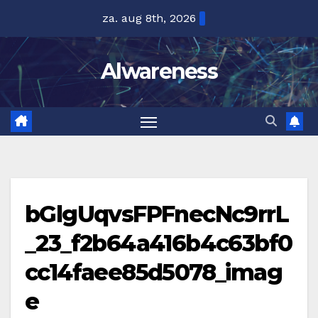
Ga
za. aug 8th, 2026
naar
de
Alwareness
inhoud
bGlgUqvsFPFnecNc9rrL
_23_f2b64a416b4c63bf0
cc14faee85d5078_imag
e