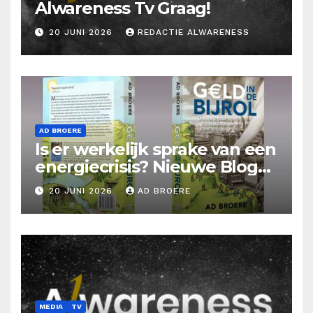
Alwareness Tv Graag!
20 JUNI 2026
REDACTIE ALWARENESS
AD BROERE
Is er werkelijk sprake van een
energiecrisis? Nieuwe Blog
Ad Broere
20 JUNI 2026
AD BROERE
MEDIA
TV