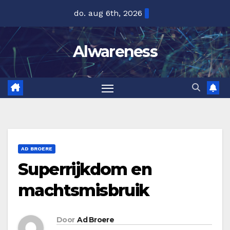
Ga
do. aug 6th, 2026
naar
de
Alwareness
inhoud
AD BROERE
Superrijkdom en
machtsmisbruik
Door
Ad Broere