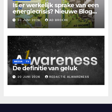
Is er werkelijk sprake van een
energiecrisis? Nieuwe Blog
Ad Broere
20 JUNI 2026
AD BROERE
MEDIA
TV
De definitie van geluk
20 JUNI 2026
REDACTIE ALWARENESS