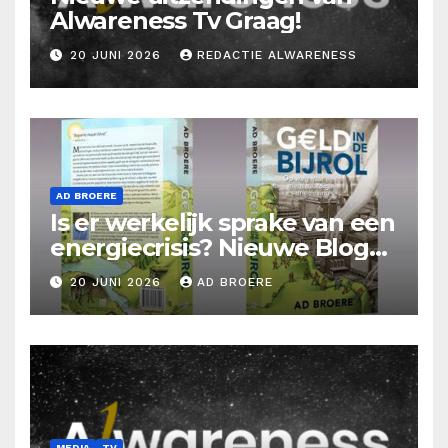
Alwareness Tv Graag!
20 JUNI 2026
REDACTIE ALWARENESS
AD BROERE
Is er werkelijk sprake van een
energiecrisis? Nieuwe Blog
Ad Broere
20 JUNI 2026
AD BROERE
MEDIA
TV