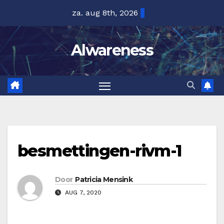
Ga
za. aug 8th, 2026
naar
de
Alwareness
inhoud
besmettingen-rivm-1
Door
Patricia Mensink
AUG 7, 2020