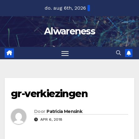
Ga
do. aug 6th, 2026
naar
de
Alwareness
inhoud
gr-verkiezingen
Door
Patricia Mensink
APR 6, 2018