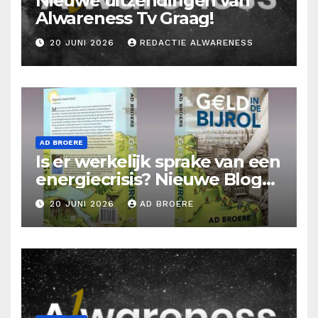
Nieuwe uitzendingen van
Alwareness Tv Graag!
20 JUNI 2026
REDACTIE ALWARENESS
AD BROERE
Is er werkelijk sprake van een
energiecrisis? Nieuwe Blog
Ad Broere
20 JUNI 2026
AD BROERE