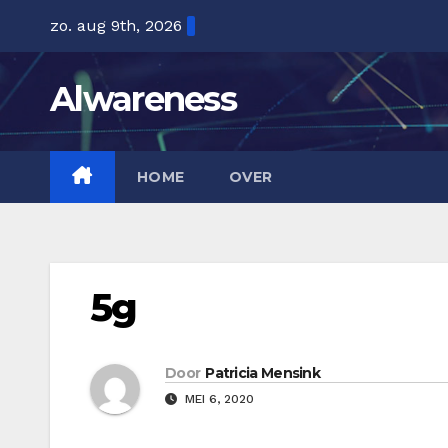
Ga
zo. aug 9th, 2026
naar
de
Alwareness
inhoud
HOME
OVER
5g
Door
Patricia Mensink
MEI 6, 2020