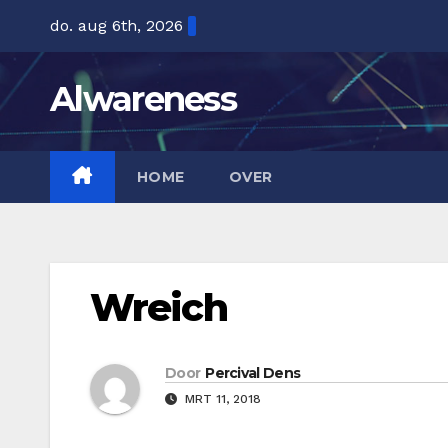
Ga
do. aug 6th, 2026
naar
de
Alwareness
inhoud
HOME
OVER
Wreich
Door
Percival Dens
MRT 11, 2018