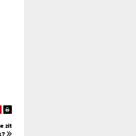
e zit
jk?