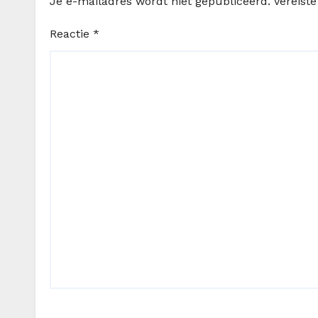
Je e-mailadres wordt niet gepubliceerd.
Vereist
Reactie
*