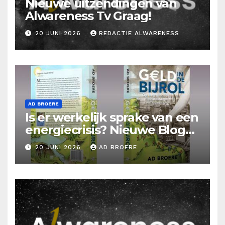
Nieuwe uitzendingen van
Alwareness Tv Graag!
20 JUNI 2026
REDACTIE ALWARENESS
AD BROERE
Is er werkelijk sprake van een
energiecrisis? Nieuwe Blog
Ad Broere
20 JUNI 2026
AD BROERE