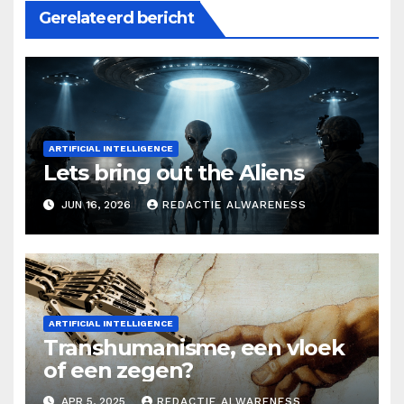
Gerelateerd bericht
ARTIFICIAL INTELLIGENCE
Lets bring out the Aliens
JUN 16, 2026
REDACTIE ALWARENESS
ARTIFICIAL INTELLIGENCE
Transhumanisme, een vloek
of een zegen?
APR 5, 2025
REDACTIE ALWARENESS