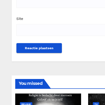
Site
You missed
RELIGIE
TV