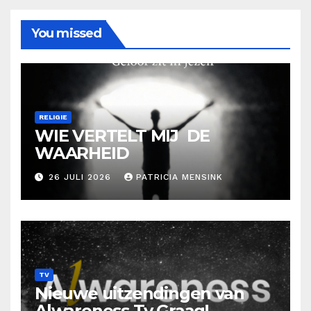
You missed
RELIGIE
WIE VERTELT MIJ DE
WAARHEID
26 JULI 2026
PATRICIA MENSINK
TV
Nieuwe uitzendingen van
Alwareness Tv Graag!