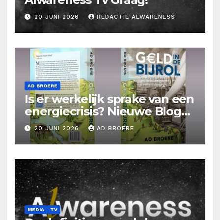
20 JUNI 2026
REDACTIE ALWARENESS
AD BROERE
Is er werkelijk sprake van een
energiecrisis? Nieuwe Blog
Ad Broere
20 JUNI 2026
AD BROERE
MEDIA
TV