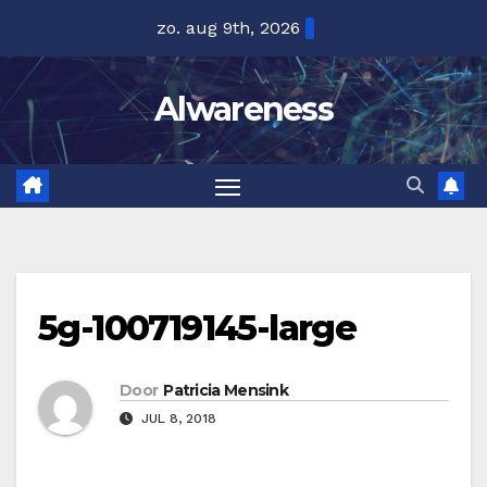
Ga
zo. aug 9th, 2026
naar
de
Alwareness
inhoud
5g-100719145-large
Door
Patricia Mensink
JUL 8, 2018