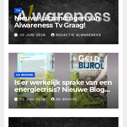
TV
Nieuwe uitzendingen van
Alwareness Tv Graag!
20 JUNI 2026
REDACTIE ALWARENESS
AD BROERE
Is er werkelijk sprake van een
energiecrisis? Nieuwe Blog
Ad Broere
20 JUNI 2026
AD BROERE