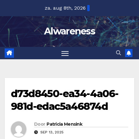
Ga
za. aug 8th, 2026
naar
de
Alwareness
inhoud
d73d8450-ea34-4a06-
981d-edac5a46874d
Door
Patricia Mensink
SEP 13, 2025