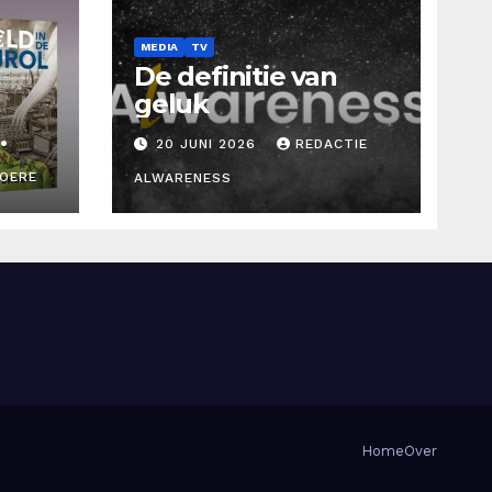
MEDIA
TV
De definitie van
geluk
20 JUNI 2026
REDACTIE
ROERE
ALWARENESS
d
Home
Over