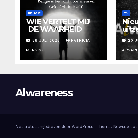
RELIGIE
TV
WIE VERTELT MIJ
Nie
DE WAARHEID
uitz
Alw
26 JULI 2026
PATRICIA
20 J
Graa
MENSINK
ALWAR
Alwareness
Met trots aangedreven door WordPress
|
Thema: Newsup do