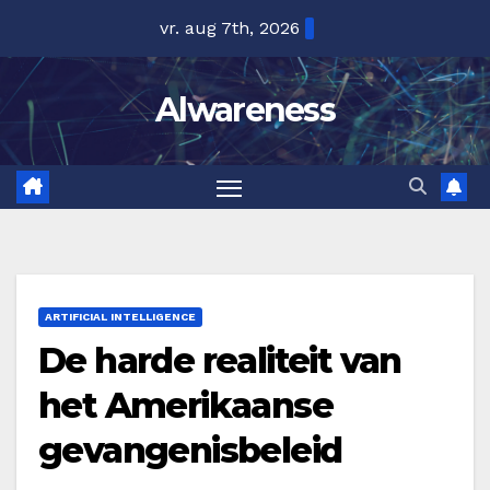
Ga
vr. aug 7th, 2026
naar
de
Alwareness
inhoud
ARTIFICIAL INTELLIGENCE
De harde realiteit van
het Amerikaanse
gevangenisbeleid