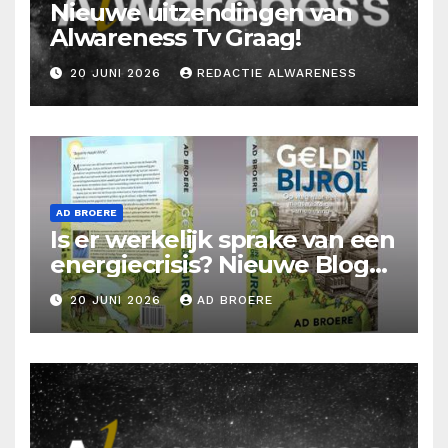
Nieuwe uitzendingen van
Alwareness Tv Graag!
20 JUNI 2026
REDACTIE ALWARENESS
AD BROERE
Is er werkelijk sprake van een
energiecrisis? Nieuwe Blog
Ad Broere
20 JUNI 2026
AD BROERE