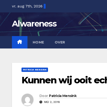
Ga
vr. aug 7th, 2026
naar
de
Alwareness
inhoud
HOME
OVER
PATRICIA MENSINK
Kunnen wij ooit e
Door
Patricia Mensink
MEI 2, 2018