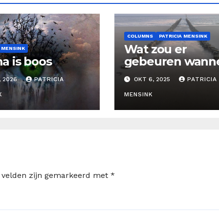
COLUMNS
PATRICIA MENSINK
Wat zou er
A MENSINK
 is boos
gebeuren wann
wij de angst om 
, 2026
PATRICIA
OKT 6, 2025
PATRICIA
sterven loslaten
K
MENSINK
e velden zijn gemarkeerd met
*