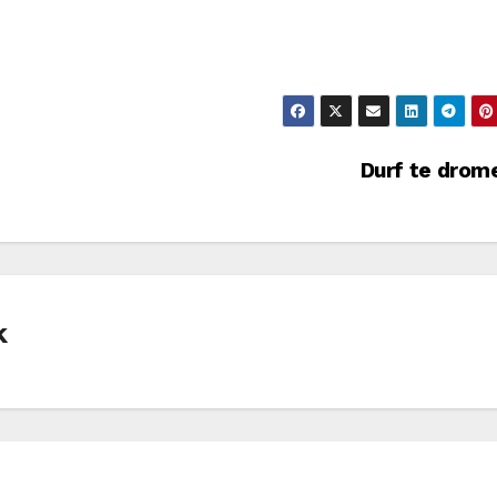
Durf te dro
k