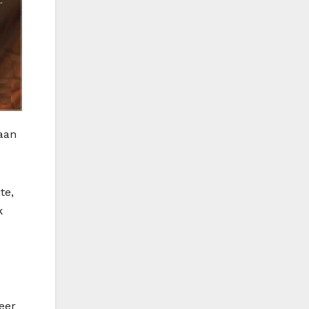
 aan
te,
k
e
eer