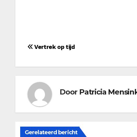
Bericht
Vertrek op tijd
navigatie
Door
Patricia Mensin
Gerelateerd bericht