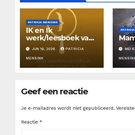
PATRICIA MENSINK
IK en Ik
PATRICI
werk/leesboek van
Mama
Patricia Mensink
JUN 16, 2026
PATRICIA
MEI 6
MENSINK
MENSIN
Geef een reactie
Je e-mailadres wordt niet gepubliceerd.
Vereist
Reactie
*