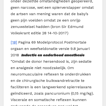
onder dezelfde omstandigheden geopereerd,
geen narcose, wel een spierverslapper omdat
de artsen van mening waren dat de baby’s
geen pijn voelden omdat ze een onrijp
zenuwstelsel hadden (bron Sir Edmund
Volkskrant editie 28 14-10-2017)
[18]
Pagina 69 Modelprotocol Postmortale
orgaan en weefseldonatie versie 9.8 januari
2018
Inductie en onderhoud anesthesie
“Omdat de donor hersendood is, zijn sedatie
en analgesie niet noodzakelijk. Om
neuromusculaire reflexen te onderdrukken
en de chirurgische buikwandretractie te
faciliteren is een langwerkend spierrelaxans
geïndiceerd, zoals pancuronium (0,15 mg/kg).
Viscerale en somatische reflexen kunnen