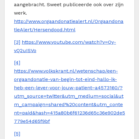
aangebracht. Sweet publiceerde ook over zijn
werk.
http://www.orgaandonatiealert.nl/Orgaandona
tieAlert/Hersendood.html
[3]
https://www.youtube.com/watch?v=Oy-
vQ2uISVo
[4]
https://www.volkskrant.nl/wetenschap/een-
orgaandonatie-van-begin-tot-eind-hallo-ik-
heb-een-lever-voor-jouw-patient~a4573160/?
utm_source=twitter&utm_medium=social&ut
m_campaign=shared%20content&utm_conte
nt=paid&hash=415a80b6f61236d65c36e902de5
779e54d65f9bf
[5]