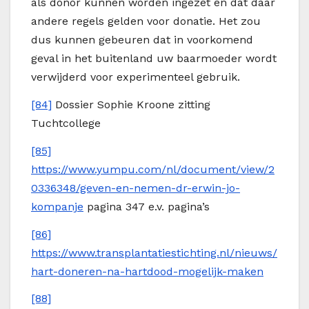
als donor kunnen worden ingezet en dat daar
andere regels gelden voor donatie. Het zou
dus kunnen gebeuren dat in voorkomend
geval in het buitenland uw baarmoeder wordt
verwijderd voor experimenteel gebruik.
[84]
Dossier Sophie Kroone zitting
Tuchtcollege
[85]
https://www.yumpu.com/nl/document/view/2
0336348/geven-en-nemen-dr-erwin-jo-
kompanje
pagina 347 e.v. pagina’s
[86]
https://www.transplantatiestichting.nl/nieuws/
hart-doneren-na-hartdood-mogelijk-maken
[88]