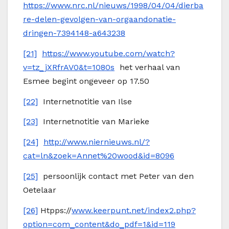
https://www.nrc.nl/nieuws/1998/04/04/dierba
re-delen-gevolgen-van-orgaandonatie-
dringen-7394148-a643238
[21]
https://www.youtube.com/watch?
v=tz_jXRfrAV0&t=1080s
het verhaal van
Esmee begint ongeveer op 17.50
[22]
Internetnotitie van Ilse
[23]
Internetnotitie van Marieke
[24]
http://www.niernieuws.nl/?
cat=ln&zoek=Annet%20wood&id=8096
[25]
persoonlijk contact met Peter van den
Oetelaar
[26]
Htpps://
www.keerpunt.net/index2.php?
option=com_content&do_pdf=1&id=119