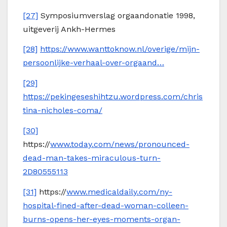
[27]
Symposiumverslag orgaandonatie 1998,
uitgeverij Ankh-Hermes
[28]
https://www.wanttoknow.nl/overige/mijn-
persoonlijke-verhaal-over-orgaand…
[29]
https://pekingeseshihtzu.wordpress.com/chris
tina-nicholes-coma/
[30]
https://
www.today.com/news/pronounced-
dead-man-takes-miraculous-turn-
2D80555113
[31]
https://
www.medicaldaily.com/ny-
hospital-fined-after-dead-woman-colleen-
burns-opens-her-eyes-moments-organ-