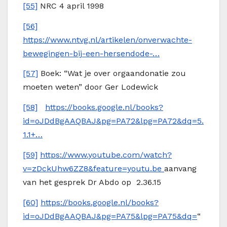
[55]
NRC 4 april 1998
[56]
https://www.ntvg.nl/artikelen/onverwachte-
bewegingen-bij-een-hersendode-…
[57]
Boek: “Wat je over orgaandonatie zou
moeten weten” door Ger Lodewick
[58]
https://books.google.nl/books?
id=oJDdBgAAQBAJ&pg=PA72&lpg=PA72&dq=5.
1.1+…
[59]
https://www.youtube.com/watch?
v=zDckUhw6ZZ8&feature=youtu.be
aanvang
van het gesprek Dr Abdo op 2.36.15
[60]
https://books.google.nl/books?
id=oJDdBgAAQBAJ&pg=PA75&lpg=PA75&dq=
“