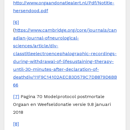
http://www.orgaandonatiealert.nl/Pdf/Notitie-
hersendood.pdf
[6]
(
https://www.cambridge.org/core/journals/can
adian-journal-ofneurological-
sciences/article/div-
classtitleelectroencephalographic-recordings-
during-withdrawal-of-lifesustaining-therapy-
until-30-minutes-after-declaration-of-
deathdiv/11F9C14102AECB3D579C7DB879D6BB
66
[7]
Pagina 70 Modelprotocol postmortale
Orgaan en Weefseldonatie versie 9.8 januari
2018
[8]