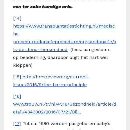
een ter zake kundige arts.
[14]
https://www.transplantatiestichting.nl/medisc
he-
procedure/donatieprocedure/orgaandonatie/a
ls-de-donor-hersendood
(lees: aangesloten
op beademing, daardoor blijft het hart wel
kloppen)
[15]
http://hmsreview.org/current-
issue/2016/9/the-harm-principle
[16]
www.trouw.nl/tr/nl/4516/Gezondheid/article/d
etail/4343802/2016/07/21/Bij…
[17]
Tot ca. 1980 werden pasgeboren baby’s