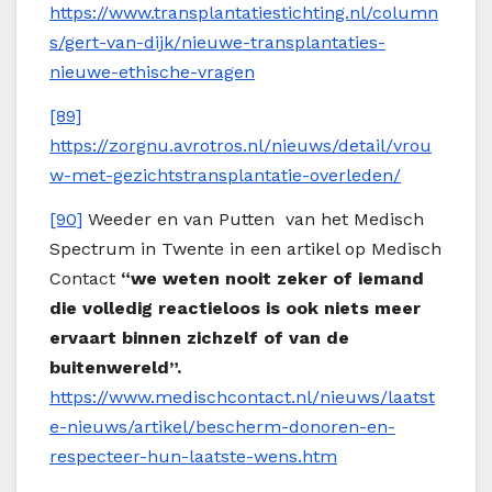
https://www.transplantatiestichting.nl/column
s/gert-van-dijk/nieuwe-transplantaties-
nieuwe-ethische-vragen
[89]
https://zorgnu.avrotros.nl/nieuws/detail/vrou
w-met-gezichtstransplantatie-overleden/
[90]
Weeder en van Putten van het Medisch
Spectrum in Twente in een artikel op Medisch
Contact
“we weten nooit zeker of iemand
die volledig reactieloos is ook niets meer
ervaart binnen zichzelf of van de
buitenwereld”.
https://www.medischcontact.nl/nieuws/laatst
e-nieuws/artikel/bescherm-donoren-en-
respecteer-hun-laatste-wens.htm