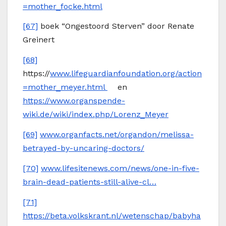
=mother_focke.html
[67]
boek “Ongestoord Sterven” door Renate
Greinert
[68]
https://
www.lifeguardianfoundation.org/action
=mother_meyer.html
en
https://www.organspende-
wiki.de/wiki/index.php/Lorenz_Meyer
[69]
www.organfacts.net/organdon/melissa-
betrayed-by-uncaring-doctors/
[70]
www.lifesitenews.com/news/one-in-five-
brain-dead-patients-still-alive-cl…
[71]
https://beta.volkskrant.nl/wetenschap/babyha