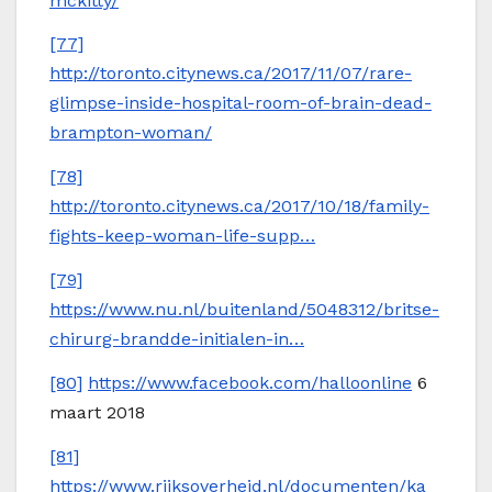
mckitty/
[77]
http://toronto.citynews.ca/2017/11/07/rare-
glimpse-inside-hospital-room-of-brain-dead-
brampton-woman/
[78]
http://toronto.citynews.ca/2017/10/18/family-
fights-keep-woman-life-supp…
[79]
https://www.nu.nl/buitenland/5048312/britse-
chirurg-brandde-initialen-in…
[80]
https://www.facebook.com/halloonline
6
maart 2018
[81]
https://www.rijksoverheid.nl/documenten/ka