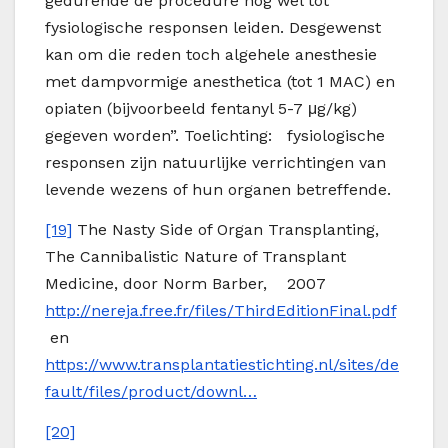
gedurende de procedure nog wel tot
fysiologische responsen leiden. Desgewenst
kan om die reden toch algehele anesthesie
met dampvormige anesthetica (tot 1 MAC) en
opiaten (bijvoorbeeld fentanyl 5-7 μg/kg)
gegeven worden”. Toelichting: fysiologische
responsen zijn natuurlijke verrichtingen van
levende wezens of hun organen betreffende.
[19]
The Nasty Side of Organ Transplanting,
The Cannibalistic Nature of Transplant
Medicine, door Norm Barber, 2007
http://nereja.free.fr/files/ThirdEditionFinal.pdf
en
https://www.transplantatiestichting.nl/sites/de
fault/files/product/downl…
[20]