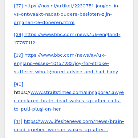
[37]
https://nos.nl/artikel/2230751-jongen-in-
vs-ontwaakt-nadat-ouders-besloten-zijn-
organen-te-doneren.html
[38]
https://www.bbc.com/news/uk-england-
17757112
[39]
https://www.bbc.com/news/av/uk-
england-essex-40157233/joy-for-stroke-
sufferer-who-ignored-advice-and-had-baby
[40]
https://
www.straitstimes.com/singapore/lawye
r-declared-brain-dead-wakes-up-after-calls-
to-pull-plug-on-her
[41]
https://www.lifesitenews.com/news/brain-
dead-quebec-woman-wakes-up-after…