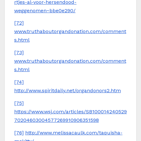
rtjes-al-voor-hersendood-
weggenomen~bbe0e290/
[72]
www.truthaboutorgandonation.com/comment
s.html
[73]
www.truthaboutorgandonation.com/comment
s.html
[74]
http://www.spiritdaily.net/organdonors2.htm
[75]
https://www.wsj.com/articles/SB100014240529
70204603004577269910906351598
[76]
http://www.melissacaulk.com/taquisha-