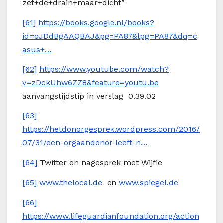
zet+de+drain+maar+dicht”
[61]
https://books.google.nl/books?
id=oJDdBgAAQBAJ&pg=PA87&lpg=PA87&dq=c
asus+…
[62]
https://www.youtube.com/watch?
v=zDckUhw6ZZ8&feature=youtu.be
aanvangstijdstip in verslag 0.39.02
[63]
https://hetdonorgesprek.wordpress.com/2016/
07/31/een-orgaandonor-leeft-n…
[64]
Twitter en nagesprek met Wijfie
[65]
www.thelocal.de
en
www.spiegel.de
[66]
https://www.lifeguardianfoundation.org/action