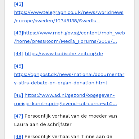
[42]
https://www.telegraph.co.uk/news/worldnews
/europe/sweden/10745138/Swedis…
[43]
https://www.moh.gov.sg/content/moh_web
/home/pressRoom/Media_Forums/2008/…
[44]
https://www.badische-zeitung.de
[45]
https://cphpost.dk/news/national/documentar
y-stirs-debate-on-organ-donation.html
[46]
https://www.ad.nl/gezond/opgegeven-
meisje-komt-springlevend-uit-coma~ab2…
[47]
Persoonlijk verhaal van de moeder van
Laura aan de schrijfster
[48]
Persoonlijk verhaal van Tinne aan de