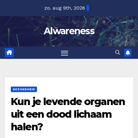
Ga
zo. aug 9th, 2026
naar
de
Alwareness
inhoud
GEZONDHEID
Kun je levende organen
uit een dood lichaam
halen?