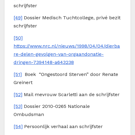
schrijfster
[49]
Dossier Medisch Tuchtcollege, privé bezit
schrijfster
[50]
https://www.nrc.nl/nieuws/1998/04/04/dierba
re-delen-gevolgen-van-orgaandonatie-
dringen-7394148-a643238
[51]
Boek “Ongestoord Sterven” door Renate
Greinert
[52]
Mail mevrouw Scarletti aan de schrijfster
[53]
Dossier 2010-0265 Nationale
Ombudsman
[54]
Persoonlijk verhaal aan schrijfster