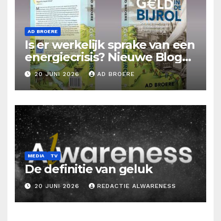
AD BROERE
Is er werkelijk sprake van een
energiecrisis? Nieuwe Blog
Ad Broere
20 JUNI 2026
AD BROERE
MEDIA
TV
De definitie van geluk
20 JUNI 2026
REDACTIE ALWARENESS