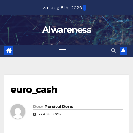
Ga
za. aug 8th, 2026
naar
de
Alwareness
inhoud
euro_cash
Door
Percival Dens
FEB 25, 2018