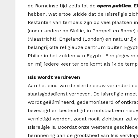
de Romeinse tijd zelfs tot de
opera publica
. E
hebben, wat ertoe leidde dat de Isisreligie zi
Restanten van tempels zijn op veel plaatsen in
(onder andere op Sicilië, in Pompeii en Rome)
(Maastricht), Engeland (Londen) en natuurlijk i
belangrijkste religieuze centrum buiten Egypt
Philae in het zuiden van Egypte. Een gegeven 
en mij iedere keer ter ore komt als ik de temp
Isis wordt verdreven
Aan het eind van de vierde eeuw verandert ec
staatsgodsdienst verheven. De Isisreligie moet
wordt geëlimineerd, gedemoniseerd of ontkrac
bevestigd en bestendigd en ontstaat een nieu
vernietigd worden, zodat nooit zichtbaar zal
Isisreligie is. Doordat onze westerse geschiede
herinnering aan de grootsheid van Isis vervlo