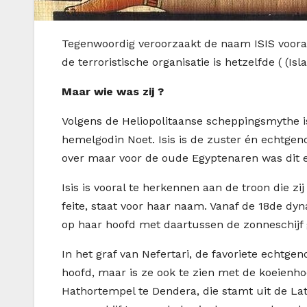
T
egenwoordig veroorzaakt de naam ISIS voora
de terroristische organisatie is hetzelfde ( (
Isl
Maar wie was zij ?
Volgens de Heliopolitaanse scheppingsmythe i
hemelgodin Noet. Isis is de zuster én echtgeno
over maar voor de oude Egyptenaren was dit 
Isis is vooral te herkennen aan de troon die zij
feite, staat voor haar naam. Vanaf de 18de dy
op haar hoofd met daartussen de zonneschijf
In het graf van Nefertari, de favoriete echtge
hoofd, maar is ze ook te zien met de koeienho
Hathortempel te Dendera, die stamt uit de Late