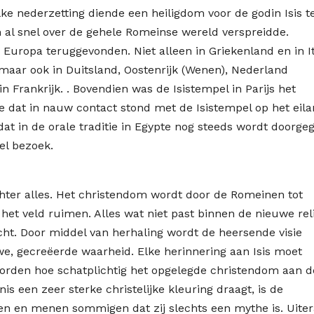
lke nederzetting diende een heiligdom voor de godin Isis t
ch al snel over de gehele Romeinse wereld verspreidde.
 Europa teruggevonden. Niet alleen in Griekenland en in It
 maar ook in Duitsland, Oostenrijk (Wenen), Nederland
n Frankrijk. . Bovendien was de Isistempel in Parijs het
e dat in nauw contact stond met de Isistempel op het eil
dat in de orale traditie in Egypte nog steeds wordt doorge
el bezoek.
hter alles. Het christendom wordt door de Romeinen tot
 het veld ruimen. Alles wat niet past binnen de nieuwe reli
ht. Door middel van herhaling wordt de heersende visie
we, gecreëerde waarheid. Elke herinnering aan Isis moet
 worden hoe schatplichtig het opgelegde christendom aan d
nis een zeer sterke christelijke kleuring draagt, is de
gen en menen sommigen dat zij slechts een mythe is. Uite