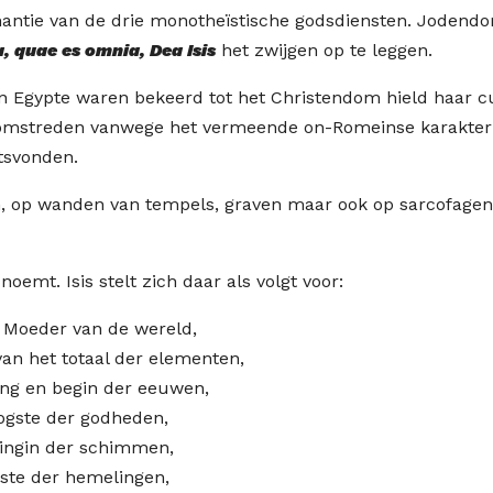
nantie van de drie monotheïstische godsdiensten. Jodend
, quae es omnia, Dea Isis
het zwijgen op te leggen.
en Egypte waren bekeerd tot het Christendom hield haar c
jd omstreden vanwege het vermeende on-Romeinse karakter
atsvonden.
nden, op wanden van tempels, graven maar ook op sarcofage
 noemt. Isis stelt zich daar als volgt voor:
 Moeder van de wereld,
an het totaal der elementen,
ng en begin der eeuwen,
ogste der godheden,
ingin der schimmen,
ste der hemelingen,