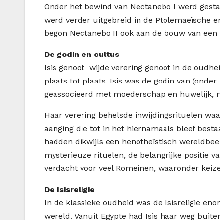
Onder het bewind van Nectanebo I werd gesta
werd verder uitgebreid in de Ptolemaeïsche en 
begon Nectanebo II ook aan de bouw van een he
De godin en cultus
Isis genoot wijde verering genoot in de oudhe
plaats tot plaats. Isis was de godin van (ond
geassocieerd met moederschap en huwelijk, 
Haar verering behelsde inwijdingsrituelen waa
aanging die tot in het hiernamaals bleef besta
hadden dikwijls een henotheïstisch wereldbeel
mysterieuze rituelen, de belangrijke positie 
verdacht voor veel Romeinen, waaronder keiz
De Isisreligie
In de klassieke oudheid was de Isisreligie en
wereld. Vanuit Egypte had Isis haar weg buite