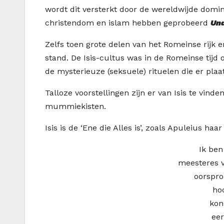
wordt dit versterkt door de wereldwijde domi
christendom en islam hebben geprobeerd
Una
Zelfs toen grote delen van het Romeinse rijk 
stand. De Isis-cultus was in de Romeinse ti
de mysterieuze (seksuele) rituelen die er pla
Talloze voorstellingen zijn er van Isis te vi
mummiekisten.
Isis is de ‘Ene die Alles is’, zoals Apuleius haar
Ik ben
meesteres v
oorspro
ho
kon
eer