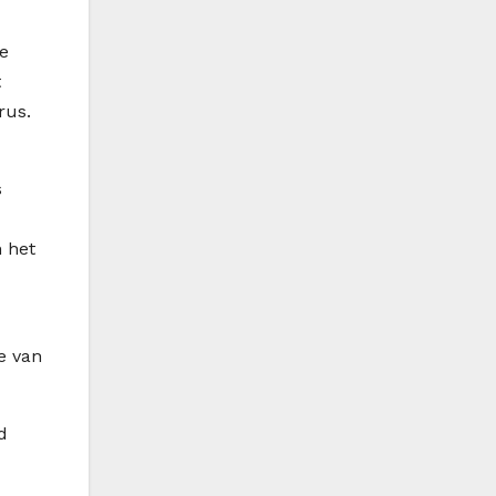
de
t
rus.
s
n het
e van
d