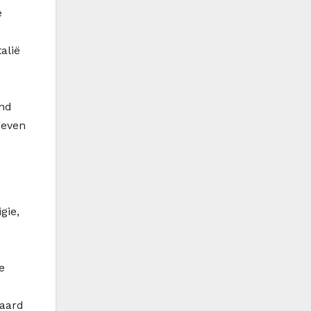
e
alië
and
geven
gie,
e
raard