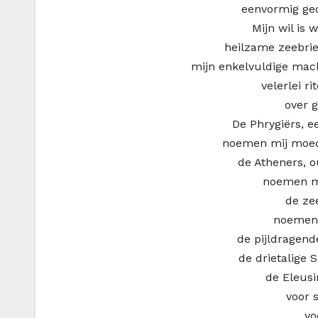
eenvormig ge
Mijn wil is 
heilzame zeebrie
mijn enkelvuldige mac
velerlei 
over 
De Phrygiërs, 
noemen mij moede
de Atheners, 
noemen mi
de ze
noemen 
de pijldragend
de drietalige S
de Eleusi
voor 
vo