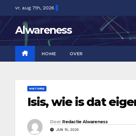
Ga
vr. aug 7th, 2026
naar
de
Alwareness
inhoud
HOME
OVER
HISTORIE
Isis, wie is dat eige
Door
Redactie Alwareness
JUN 15, 2025