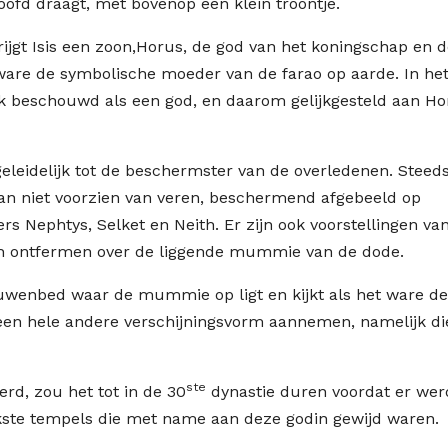
ofd draagt, met bovenop een klein troontje.
rijgt Isis een zoon,Horus, de god van het koningschap en 
 ware de symbolische moeder van de farao op aarde. In he
k beschouwd als een god, en daarom gelijkgesteld aan Ho
k geleidelijk tot de beschermster van de overledenen. Steed
an niet voorzien van veren, beschermend afgebeeld op
s Nephtys, Selket en Neith. Er zijn ook voorstellingen va
ich ontfermen over de liggende mummie van de dode.
eeuwenbed waar de mummie op ligt en kijkt als het ware de
een hele andere verschijningsvorm aannemen, namelijk di
ste
erd, zou het tot in de 30
dynastie duren voordat er wer
ste tempels die met name aan deze godin gewijd waren.