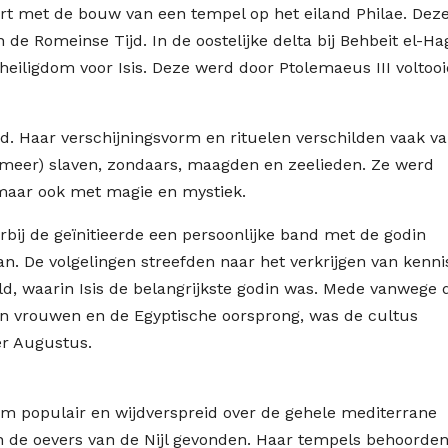
rt met de bouw van een tempel op het eiland Philae. Dez
de Romeinse Tijd. In de oostelijke delta bij Behbeit el-Ha
iligdom voor Isis. Deze werd door Ptolemaeus III voltooi
id. Haar verschijningsvorm en rituelen verschilden vaak v
er meer) slaven, zondaars, maagden en zeelieden. Ze werd
maar ook met magie en mystiek.
rbij de geïnitieerde een persoonlijke band met de godin
an. De volgelingen streefden naar het verkrijgen van kenni
d, waarin Isis de belangrijkste godin was. Mede vanwege 
van vrouwen en de Egyptische oorsprong, was de cultus
er Augustus.
orm populair en wijdverspreid over de gehele mediterrane
n de oevers van de Nijl gevonden. Haar tempels behoorden