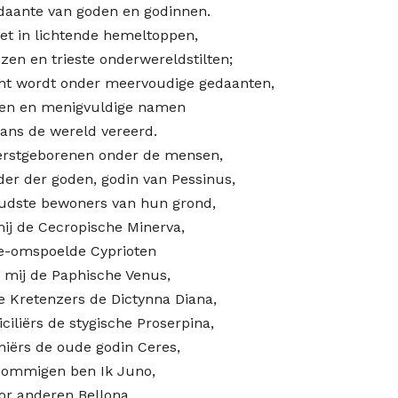
daante van goden en godinnen.
wet in lichtende hemeltoppen,
zen en trieste onderwereldstilten;
ht wordt onder meervoudige gedaanten,
riten en menigvuldige namen
gans de wereld vereerd.
eerstgeborenen onder de mensen,
r der goden, godin van Pessinus,
oudste bewoners van hun grond,
j de Cecropische Minerva,
e-omspoelde Cyprioten
mij de Paphische Venus,
e Kretenzers de Dictynna Diana,
iciliërs de stygische Proserpina,
niërs de oude godin Ceres,
sommigen ben Ik Juno,
or anderen Bellona,