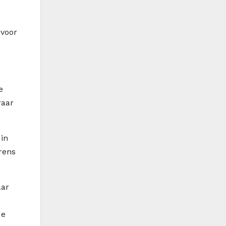
 voor
e
raar
 in
rens
aar
de