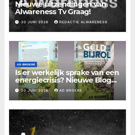
Nieuwe uitzendingen van
Alwareness Tv Graag!
20 JUNI 2026
REDACTIE ALWARENESS
AD BROERE
Is er werkelijk sprake van een
energiecrisis? Nieuwe Blog
Ad Broere
20 JUNI 2026
AD BROERE