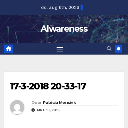
Ga
do. aug 6th, 2026
naar
de
Alwareness
inhoud
17-3-2018 20-33-17
Door
Patricia Mensink
MRT 19, 2018