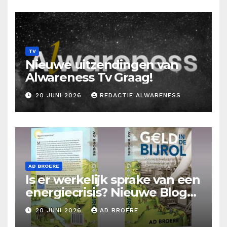
TV
Nieuwe uitzendingen van
Alwareness Tv Graag!
20 JUNI 2026
REDACTIE ALWARENESS
AD BROERE
Is er werkelijk sprake van een
energiecrisis? Nieuwe Blog
Ad Broere
20 JUNI 2026
AD BROERE