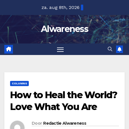
Ga
za. aug 8th, 2026
naar
de
Alwareness
inhoud
COLUMNS
How to Heal the World?
Love What You Are
Door
Redactie Alwareness