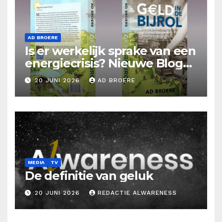
AD BROERE
Is er werkelijk sprake van een
energiecrisis? Nieuwe Blog
Ad Broere
20 JUNI 2026
AD BROERE
MEDIA
TV
De definitie van geluk
20 JUNI 2026
REDACTIE ALWARENESS