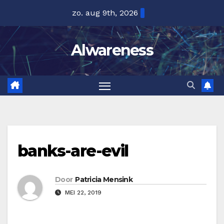
Ga
zo. aug 9th, 2026
naar
de
Alwareness
inhoud
banks-are-evil
Door
Patricia Mensink
MEI 22, 2019