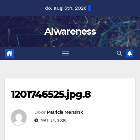
Ga
do. aug 6th, 2026
naar
de
Alwareness
inhoud
1201746525.jpg.8
Door
Patricia Mensink
MRT 24, 2020