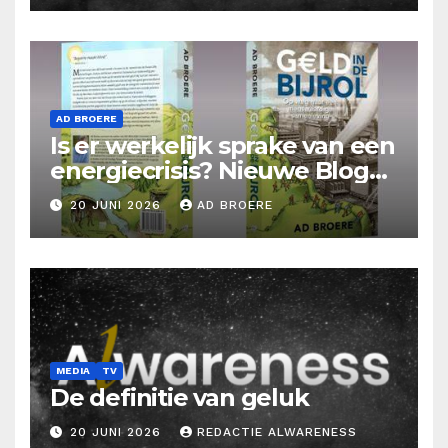
AD BROERE
Is er werkelijk sprake van een
energiecrisis? Nieuwe Blog
Ad Broere
20 JUNI 2026
AD BROERE
MEDIA
TV
De definitie van geluk
20 JUNI 2026
REDACTIE ALWARENESS