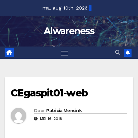
Ga
ma. aug 10th, 2026
naar
de
Alwareness
inhoud
CEgaspit01-web
Door
Patricia Mensink
MEI 16, 2018