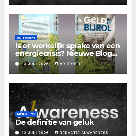
AD BROERE
Is er werkelijk sprake van een
energiecrisis? Nieuwe Blog
Ad Broere
20 JUNI 2026
AD BROERE
MEDIA
TV
De definitie van geluk
20 JUNI 2026
REDACTIE ALWARENESS