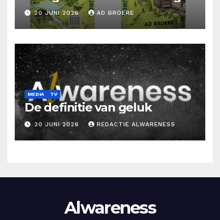
Ad Broere
20 JUNI 2026
AD BROERE
MEDIA
TV
De definitie van geluk
20 JUNI 2026
REDACTIE ALWARENESS
Alwareness