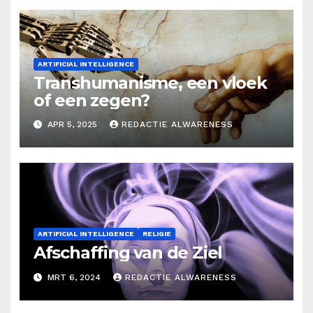
ARTIFICIAL INTELLIGENCE
Transhumanisme, een vloek
of een zegen?
APR 5, 2025
REDACTIE ALWARENESS
ARTIFICIAL INTELLIGENCE
RELIGIE
Afschaffing van de Ziel
MRT 6, 2024
REDACTIE ALWARENESS