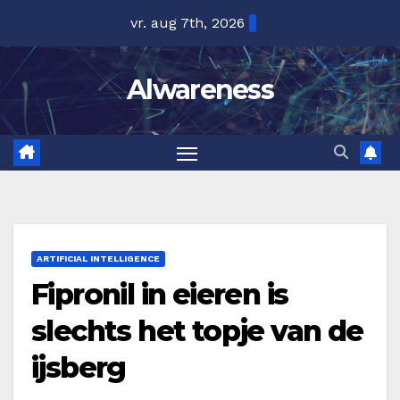
Ga
vr. aug 7th, 2026
naar
de
Alwareness
inhoud
ARTIFICIAL INTELLIGENCE
Fipronil in eieren is
slechts het topje van de
ijsberg