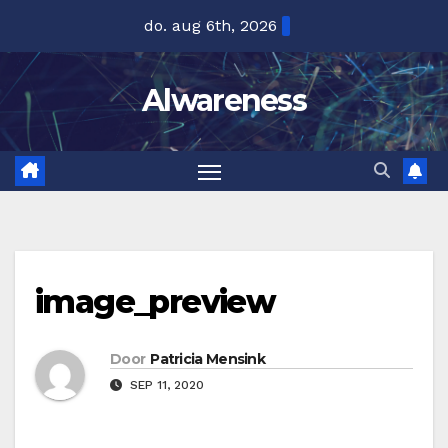
Ga
do. aug 6th, 2026
naar
de
Alwareness
inhoud
image_preview
Door
Patricia Mensink
SEP 11, 2020