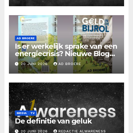
AD BROERE
Is er werkelijk sprake van een
energiecrisis? Nieuwe Blog
Ad Broere
20 JUNI 2026
AD BROERE
MEDIA
TV
De definitie van geluk
20 JUNI 2026
REDACTIE ALWARENESS