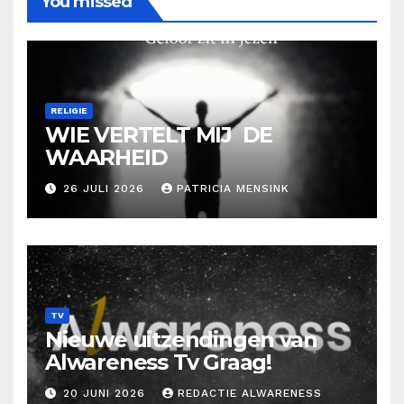
You missed
RELIGIE
WIE VERTELT MIJ DE
WAARHEID
26 JULI 2026
PATRICIA MENSINK
TV
Nieuwe uitzendingen van
Alwareness Tv Graag!
20 JUNI 2026
REDACTIE ALWARENESS