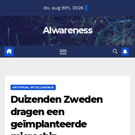
Ga
do. aug 6th, 2026
naar
de
Alwareness
inhoud
ARTIFICIAL INTELLIGENCE
Duizenden Zweden
dragen een
geïmplanteerde