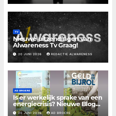
TV
Nieuwe uitzendingen van
Alwareness Tv Graag!
20 JUNI 2026
REDACTIE ALWARENESS
AD BROERE
Is er werkelijk sprake van een
energiecrisis? Nieuwe Blog
Ad Broere
20 JUNI 2026
AD BROERE