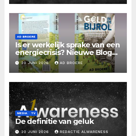
AD BROERE
Is er werkelijk sprake van een
energiecrisis? Nieuwe Blog
Ad Broere
20 JUNI 2026
AD BROERE
MEDIA
TV
De definitie van geluk
20 JUNI 2026
REDACTIE ALWARENESS