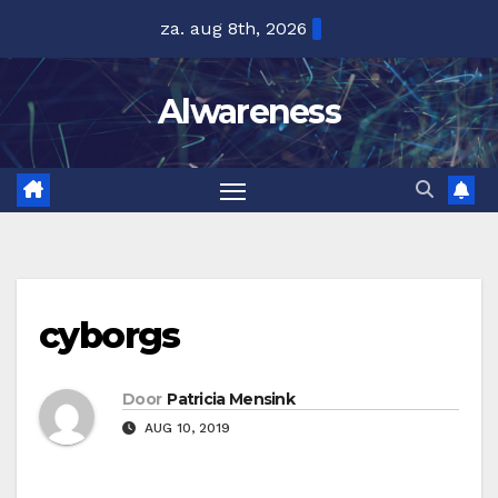
Ga
za. aug 8th, 2026
naar
de
Alwareness
inhoud
cyborgs
Door
Patricia Mensink
AUG 10, 2019