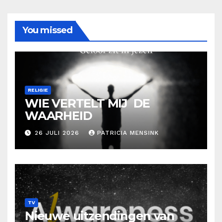
You missed
RELIGIE
WIE VERTELT MIJ DE
WAARHEID
26 JULI 2026
PATRICIA MENSINK
TV
Nieuwe uitzendingen van