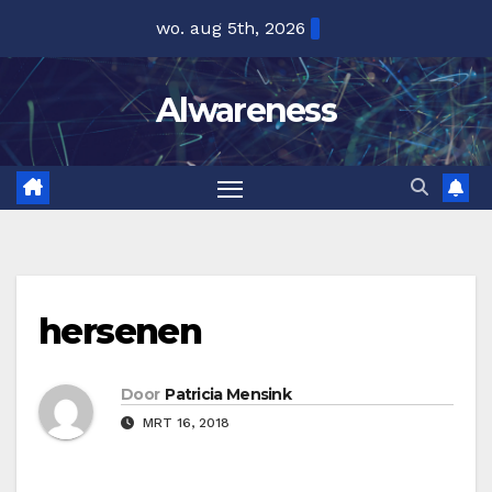
Ga
wo. aug 5th, 2026
naar
de
Alwareness
inhoud
hersenen
Door
Patricia Mensink
MRT 16, 2018