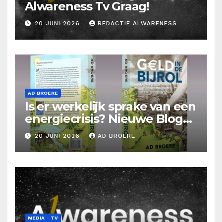
Alwareness Tv Graag!
20 JUNI 2026
REDACTIE ALWARENESS
AD BROERE
Is er werkelijk sprake van een
energiecrisis? Nieuwe Blog
Ad Broere
20 JUNI 2026
AD BROERE
MEDIA
TV