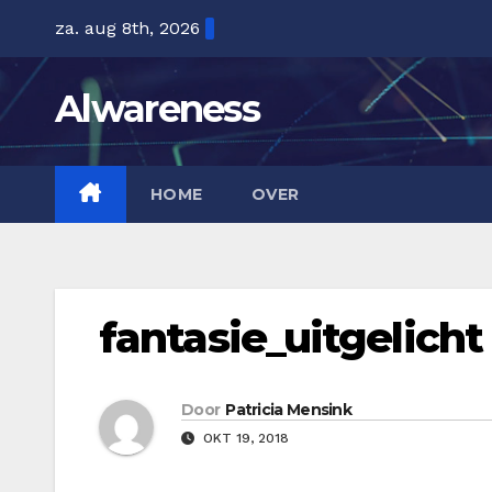
Ga
za. aug 8th, 2026
naar
de
Alwareness
inhoud
HOME
OVER
fantasie_uitgelicht
Door
Patricia Mensink
OKT 19, 2018