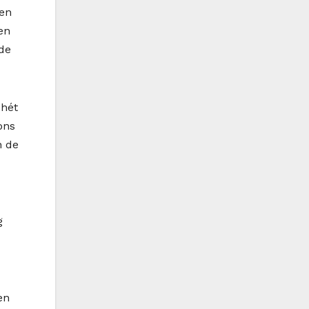
ken
en
ide
 hét
ons
n de
g
en