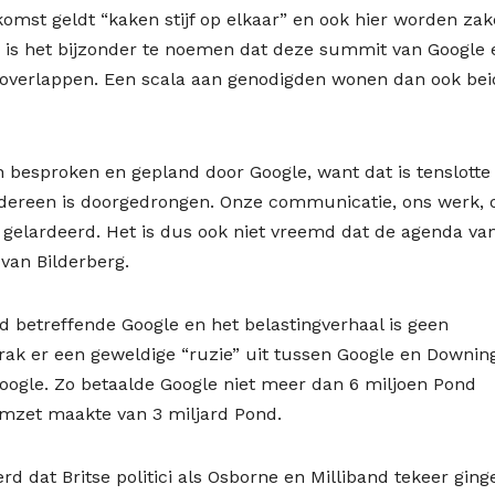
omst geldt “kaken stijf op elkaar” en ook hier worden za
 is het bijzonder te noemen dat deze summit van Google 
en overlappen. Een scala aan genodigden wonen dan ook be
 besproken en gepland door Google, want dat is tenslotte
 iedereen is doorgedrongen. Onze communicatie, ons werk, 
 gelardeerd. Het is dus ook niet vreemd dat de agenda va
 van Bilderberg.
nd betreffende Google en het belastingverhaal is geen
rak er een geweldige “ruzie” uit tussen Google en Downin
Google. Zo betaalde Google niet meer dan 6 miljoen Pond
 omzet maakte van 3 miljard Pond.
d dat Britse politici als Osborne en Milliband tekeer ging