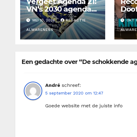
Vergeet Agenda 21:
Reco
VN’s 2030 agenda
Doof
zal ‘de wereld
Geor
MEI 10, 2026
REDACTIE
OKT 8
transformeren’
Kind
ALWARENESS
ALWARE
Een gedachte over “De schokkende ag
André
schreef:
5 september 2020 om 12:47
Goede website met de juiste info