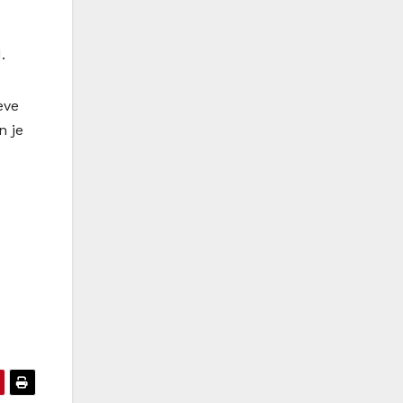
.
eve
n je