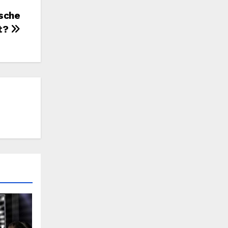
ische
t?