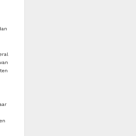
dan
eral
 van
sten
aar
een