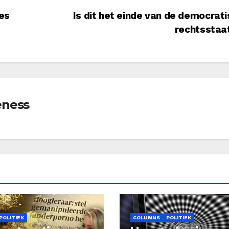
es
Is dit het einde van de democrat
rechtsstaa
eness
POLITIEK
COLUMNS
POLITIEK