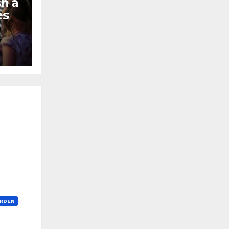
h a
es
RDEN