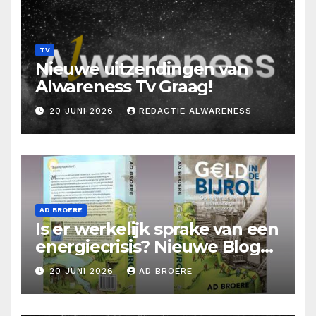
TV
Nieuwe uitzendingen van
Alwareness Tv Graag!
20 JUNI 2026
REDACTIE ALWARENESS
AD BROERE
Is er werkelijk sprake van een
energiecrisis? Nieuwe Blog
Ad Broere
20 JUNI 2026
AD BROERE