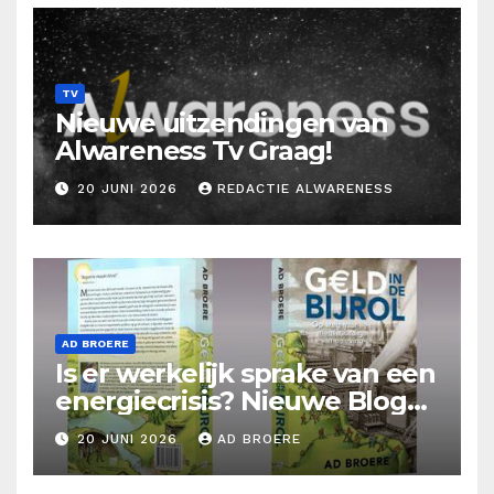
TV
Nieuwe uitzendingen van
Alwareness Tv Graag!
20 JUNI 2026
REDACTIE ALWARENESS
AD BROERE
Is er werkelijk sprake van een
energiecrisis? Nieuwe Blog
Ad Broere
20 JUNI 2026
AD BROERE