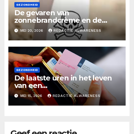
GEZONDHEID
De gevaren van
zonnebrandcrème en de
alternatieven
MEI 20, 2026
REDACTIE ALWARENESS
GEZONDHEID
De laatste uren in het leven
van een
orgaandonor/Zwartboek over
MEI 15, 2026
REDACTIE ALWARENESS
orgaandonatie
Geef een reactie