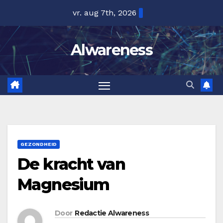
Ga
vr. aug 7th, 2026
naar
de
Alwareness
inhoud
GEZONDHEID
De kracht van
Magnesium
Door
Redactie Alwareness